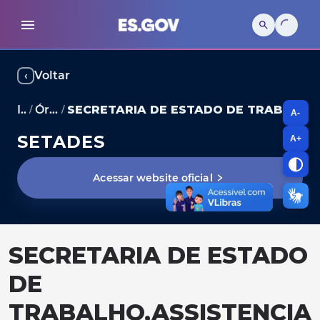
Voltar
‹
Início
Órgãos e secretarias
SECRETARIA DE ESTADO DE TRABALHO,ASSISTENCIA E DESENVOLVIMENTO SOCIAL
/
/
A-
SETADES
A+
Acessar website oficial
SECRETARIA DE ESTADO
DE
TRABALHO,ASSISTENCIA