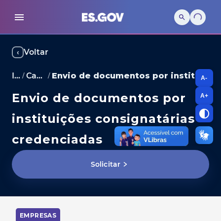
Voltar
‹
Início
Carta de Serviços
Envio de documentos por instituições consignatárias credenciadas
/
/
A-
Envio de documentos por
A+
instituições consignatárias
credenciadas
Solicitar
EMPRESAS